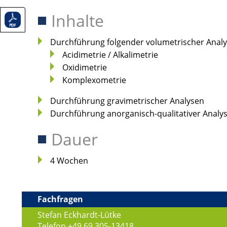
Inhalte
Durchführung folgender volumetrischer Anal
Acidimetrie / Alkalimetrie
Oxidimetrie
Komplexometrie
Durchführung gravimetrischer Analysen
Durchführung anorganisch-qualitativer Analy
Dauer
4 Wochen
Fachfragen
Stefan
Eckhardt-Lütke
Telefon +49 69 305-
13418